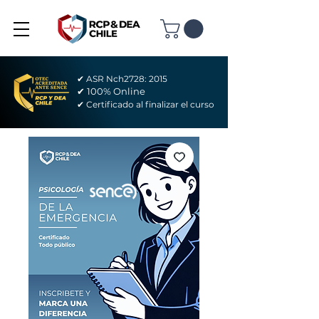
✔ ASR Nch2728: 2015
✔ 100% Online
✔ Certificado al finalizar el curso