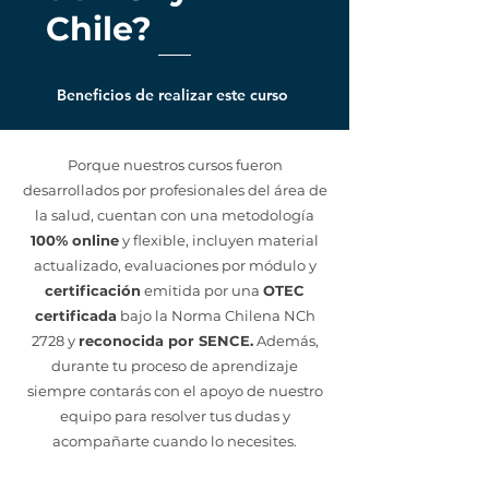
Chile?
OMS y la OPS,
permitiéndote estabilizar
emocionalmente a las
Beneficios de realizar este curso
personas en shock,
prevenir el trauma agudo
Porque nuestros cursos fueron
y liderar la toma de
desarrollados por profesionales del área de
decisiones racionales en
la salud, cuentan con una metodología
los minutos más críticos
100% online
y flexible, incluyen material
de un desastre.
actualizado, evaluaciones por módulo y
certificación
emitida por una
OTEC
Saber contener la mente
certificada
bajo la Norma Chilena NCh
2728 y
reconocida por SENCE.
Además,
humana en escenarios de
durante tu proceso de aprendizaje
alta presión es el primer
siempre contarás con el apoyo de nuestro
paso indispensable para
equipo para resolver tus dudas y
un rescate operativo
acompañarte cuando lo necesites.
exitoso.
Esta certificación