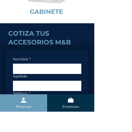
GABINETE
COTIZA TUS
ACCESORIOS M&B
Nombre
*
Apellido
Teléfono
*
Personas
Empresas
Email
*
Rut empresa
*