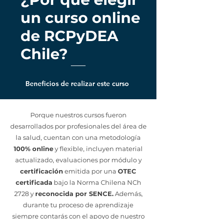
competencias tácticas
un curso online
para actuar bajo presión.
de RCPyDEA
Aprenderás a evaluar el
Chile?
estado crítico, ejecutar
maniobras de RCP
exactas, aplicar la técnica
Beneficios de realizar este curso
de Heimlich y controlar
hemorragias o traumas
Porque nuestros cursos fueron
severos, estabilizando las
desarrollados por profesionales del área de
funciones vitales en esos
la salud, cuentan con una metodología
minutos cruciales antes
100% online
y flexible, incluyen material
de llegar a la clínica
actualizado, evaluaciones por módulo y
veterinaria.
certificación
emitida por una
OTEC
certificada
bajo la Norma Chilena NCh
2728 y
reconocida por SENCE.
Además,
Más que un acto de
durante tu proceso de aprendizaje
cuidado,
estar preparado
siempre contarás con el apoyo de nuestro